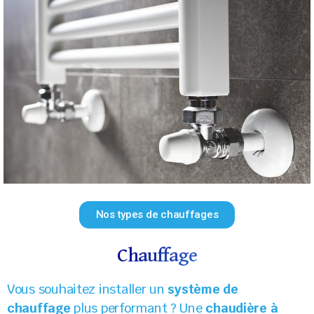
Nos types de chauffages
Chauffage
Vous souhaitez installer un
système de
chauffage
plus performant ? Une
chaudière à