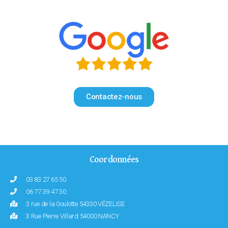
Contactez-nous
Coordonnées
03 83 27 65 50
06 77 39 47 30
3 rue de la Goulotte 54330 VÉZELISE
3 Rue Pierre Villard 54000 NANCY